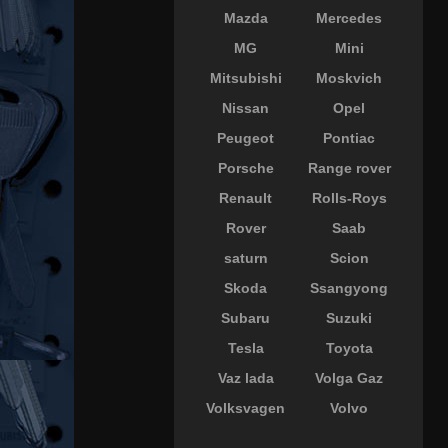
Mazda
Mercedes
MG
Mini
Mitsubishi
Moskvich
Nissan
Opel
Peugeot
Pontiac
Porsche
Range rover
Renault
Rolls-Roys
Rover
Saab
saturn
Scion
Skoda
Ssangyong
Subaru
Suzuki
Tesla
Toyota
Vaz lada
Volga Gaz
Volksvagen
Volvo