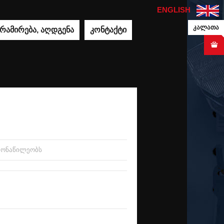
ENGLISH
კალათა
გრამირება, აღდგენა
კონტაქტი
 მონაწილეობს