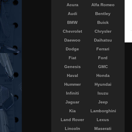
Acura
Alfa Romeo
Audi
Bentley
BMW
Buick
Chevrolet
Chrysler
Daewoo
Daihatsu
Dodge
Ferrari
Fiat
Ford
Genesis
GMC
Haval
Honda
Hummer
Hyundai
Infiniti
Isuzu
Jaguar
Jeep
Kia
Lamborghini
Land Rover
Lexus
Lincoln
Maserati