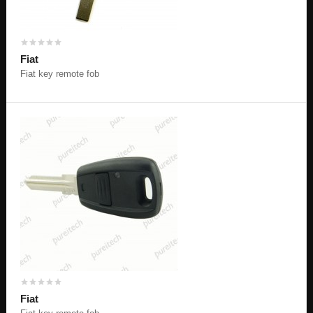
სეიფის / კაბინეტის გასაღები
ტრაილერის / ტრაქტორის / ავტობუსის გასაღები
Fiat
Fiat key remote fob
ჩიპი, პულტი,პროგრამირება, აღდგენა
კონტაქტი
Fiat